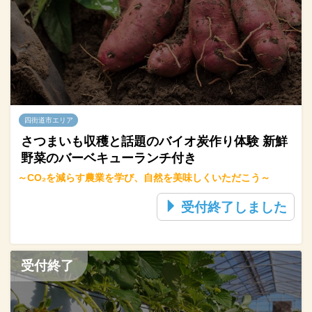
四街道市エリア
さつまいも収穫と話題のバイオ炭作り体験 新鮮
野菜のバーベキューランチ付き
～CO₂を減らす農業を学び、自然を美味しくいただこう～
受付終了しました
受付終了