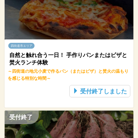
四街道市エリア
自然と触れ合う一日！ 手作りパンまたはピザと
焚火ランチ体験
～四街道の地元小麦で作るパン（またはピザ）と焚火の温もり
を感じる特別な時間～
受付終了しました
受付終了