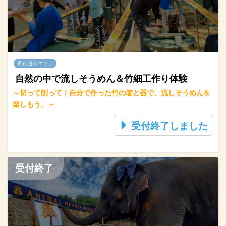
四街道市エリア
自然の中で流しそうめん＆竹細工作り体験
～切って削って！自分で作った竹の箸と器で、流しそうめんを
楽しもう。～
受付終了しました
受付終了