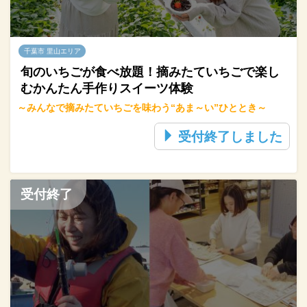
千葉市 里山エリア
旬のいちごが食べ放題！摘みたていちごで楽し
むかんたん手作りスイーツ体験
～みんなで摘みたていちごを味わう“あま～い”ひととき～
受付終了しました
受付終了