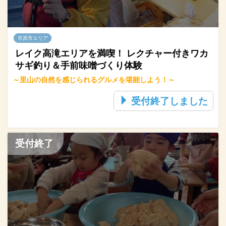
市原市エリア
レイク高滝エリアを満喫！ レクチャー付きワカ
サギ釣り＆手前味噌づくり体験
～里山の自然を感じられるグルメを堪能しよう！～
受付終了しました
受付終了