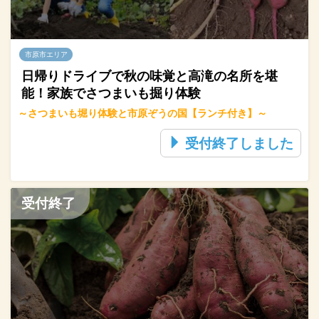
市原市エリア
日帰りドライブで秋の味覚と高滝の名所を堪
能！家族でさつまいも掘り体験
～さつまいも堀り体験と市原ぞうの国【ランチ付き】～
受付終了しました
受付終了