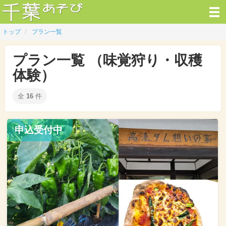
トップ
プラン一覧
プラン一覧 （味覚狩り・収穫
体験）
全
16
件
申込受付中