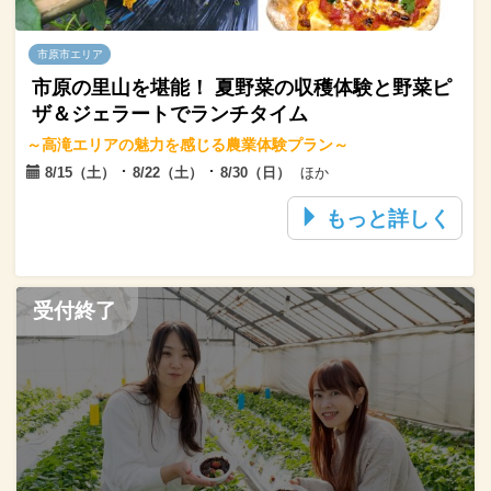
市原市エリア
市原の里山を堪能！ 夏野菜の収穫体験と野菜ピ
ザ＆ジェラートでランチタイム
～高滝エリアの魅力を感じる農業体験プラン～
･
･
8/15（土）
8/22（土）
8/30（日）
ほか
もっと詳しく
受付終了