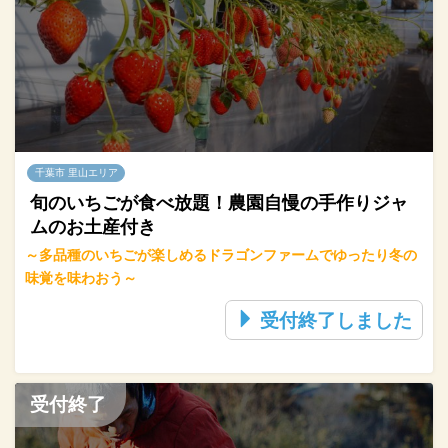
千葉市 里山エリア
旬のいちごが食べ放題！農園自慢の手作りジャ
ムのお土産付き
～多品種のいちごが楽しめるドラゴンファームでゆったり冬の
味覚を味わおう～
受付終了しました
受付終了