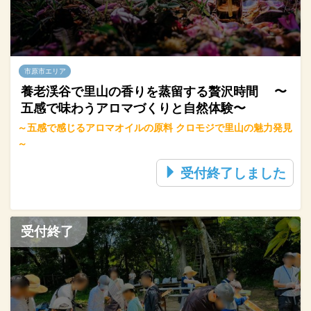
市原市エリア
養老渓谷で里山の香りを蒸留する贅沢時間 〜
五感で味わうアロマづくりと自然体験〜
～五感で感じるアロマオイルの原料 クロモジで里山の魅力発見
～
受付終了しました
受付終了