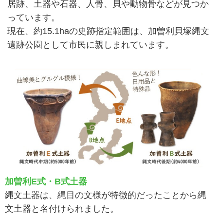
居跡、土器や石器、人骨、貝や動物骨などが見つか
っています。
現在、約15.1haの史跡指定範囲は、加曽利貝塚縄文
遺跡公園として市民に親しまれています。
加曽利E式・B式土器
縄文土器は、縄目の文様が特徴的だったことから縄
文土器と名付けられました。