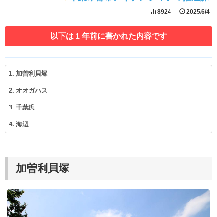
8924
2025/6/4
以下は 1 年前に書かれた内容です
1. 加曽利貝塚
2. オオガハス
3. 千葉氏
4. 海辺
加曽利貝塚