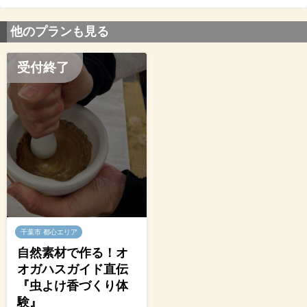
他のプランも見る
受付終了
千葉市 都心エリア
自然素材で作る！オ
オガハスガイド直伝
『虫よけ香づくり体
験』