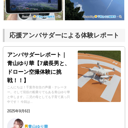
Posted by
千葉あそび編集部
・
Posted by
千葉あそび編集部
・
応援アンバサダーによる体験レポート
アンバサダーレポート｜
青山ゆり華【7歳長男と、
ドローン空撮体験に挑
戦！！】
こんにちは！千葉市在住の声優・ナレータ
ー。そして現役の船乗りでもある青山ゆり華
と申します。二児の母としても子育て真っ只
中です！ 今回は...
2025年9月6日
青山ゆり華