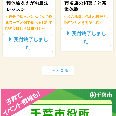
穫体験＆えがお農法
市名店の和菓子と茶
レッスン
道体験
～自分で採ったにんじんで作
～和の風情に包まれ歴史とお
るスープと畑で食べるおむす
茶のひとときを楽しむ～
びの美味しさは格別！～
受付終了しまし
受付終了しまし
た
た
もっと見る