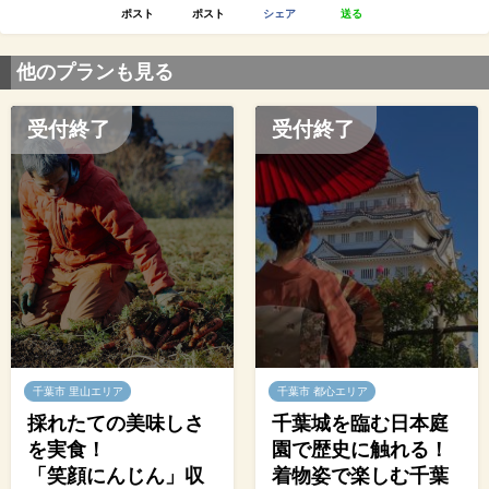
ポスト
ポスト
シェア
送る
他のプランも見る
受付終了
受付終了
千葉市 里山エリア
千葉市 都心エリア
採れたての美味しさ
千葉城を臨む日本庭
を実食！
園で歴史に触れる！
「笑顔にんじん」収
着物姿で楽しむ千葉