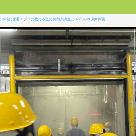
売市場に密着！プロに教わる魚の目利き講座と-45℃の冷凍庫体験