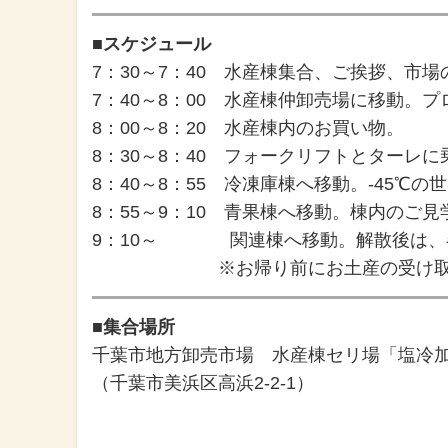
■スケジュール
7：30～7：40 水産棟集合、ご挨拶、市
7：40～8：00 水産棟仲卸売場に移動。
8：00～8：20 水産棟内のお買い物。
8：30～8：40 フォークリフトとターレ
8：40～8：55 冷凍庫棟へ移動。-45℃の
8：55～9：10 青果棟へ移動。棟内のご見
9：10～ 関連棟へ移動。解散後は、
※お帰り前にお土産の受け取
■集合場所
千葉市地方卸売市場 水産棟セリ場「塩冷
（千葉市美浜区高浜2-2-1）