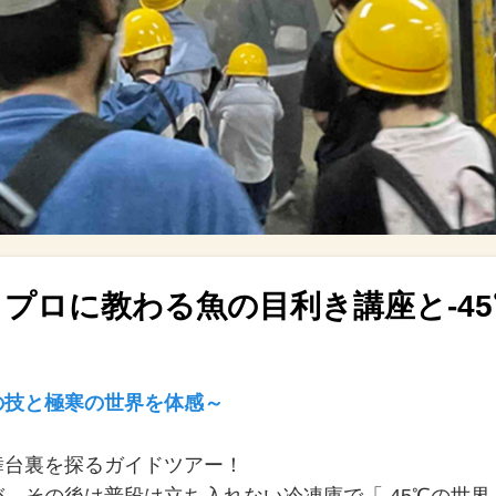
プロに教わる魚の目利き講座と-45
の技と極寒の世界を体感～
舞台裏を探るガイドツアー！
、その後は普段は立ち入れない冷凍庫で「-45℃の世界