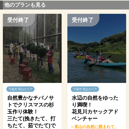
他のプランも見る
受付終了
受付終了
千葉市 里山エリア
千葉市 里山エリア
自然豊かなチバノサ
水辺の自然をゆった
トでクリスマスの杉
り満喫！
玉作り体験！
花見川カヤックアド
三たて(挽きたて、打
ベンチャー
ちたて、茹でたて)で
～里山の自然に囲まれて、