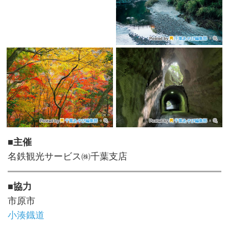
Posted by
千葉あそび編集部
・
Posted by
千葉あそび編集部
・
Posted by
千葉あそび編集部
・
■主催
名鉄観光サービス㈱千葉支店
■協力
市原市
小湊鐡道