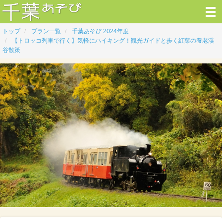
トップ
プラン一覧
千葉あそび 2024年度
【トロッコ列車で行く】気軽にハイキング！観光ガイドと歩く紅葉の養老渓
谷散策