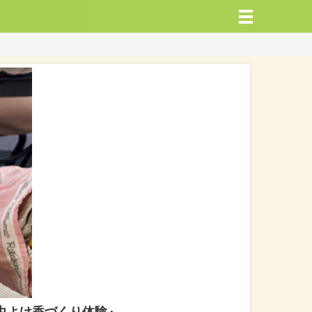
虫よけ香づくり体験』