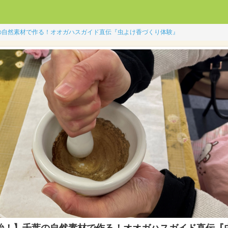
の自然素材で作る！オオガハスガイド直伝『虫よけ香づくり体験』
始！】千葉の自然素材で作る！オオガハスガイド直伝『