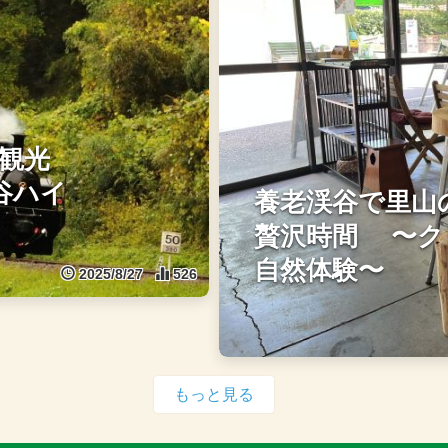
 観光
谷ハイ
養老渓谷で里山
贅沢時間 〜ク
自然体験〜
2025/8/27
526
もっと見る