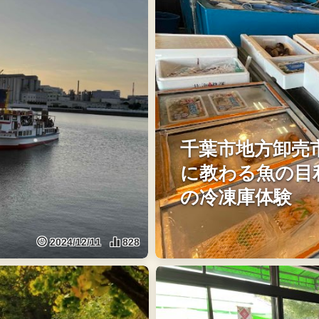
千葉市地方卸売
に教わる魚の目利
の冷凍庫体験
2024/12/11
828