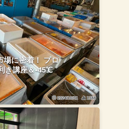
市場に密着！ プロ
き講座＆-45℃
2024/10/31
1388