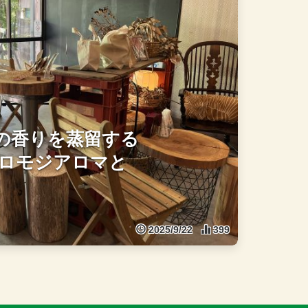
の香りを蒸留する
ロモジアロマと
2025/9/22
399