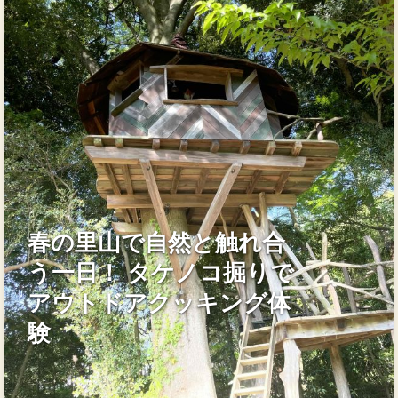
春の里山で自然と触れ合
う一日！ タケノコ掘りで
アウトドアクッキング体
験