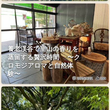
養老渓谷で里山の香りを
蒸留する贅沢時間 〜ク
ロモジアロマと自然体
験〜
2025/9/22
399