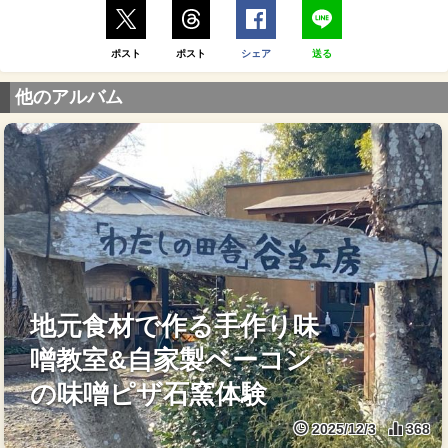
ポスト
ポスト
シェア
送る
他のアルバム
地元食材で作る手作り味
噌教室&自家製ベーコン
の味噌ピザ石窯体験
2025/12/3
368