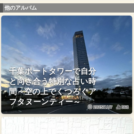
他のアルバム
千葉ポートタワーで自分
と向き合う特別な占い時
間～空の上でくつろぐア
フタヌーンティー～
2025/11/7
368