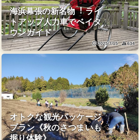
海浜幕張の新名物︕ ライ
トアップ⼈⼒⾞でベイタ
ウンガイド
2025/7/15
634
オトクな観光パッケージ
プラン《秋のさつまいも
掘り体験》