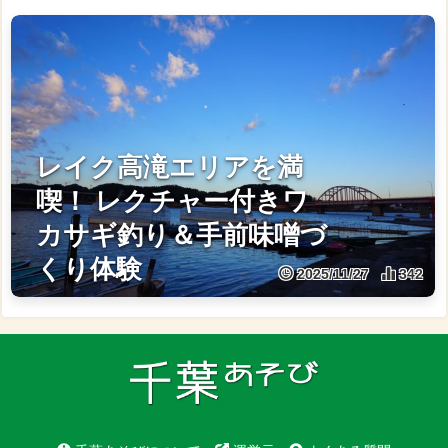
レイク高滝エリアを満
喫！ レクチャー付きワ
カサギ釣り＆手前味噌づ
くり体験
2025/11/27
342