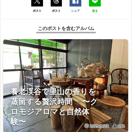
ポスト
ポスト
シェア
送る
このポストを含むアルバム
養老渓谷で里山の香りを
蒸留する贅沢時間 〜ク
ロモジアロマと自然体
験〜
2025/9/22
396