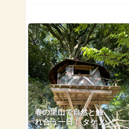
春の里山で自然と触
れ合う一日！ タケノ