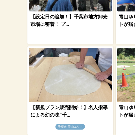
【設定日の追加！】千葉市地方卸売
青山ゆ
市場に密着！ プ...
トが届き
【新規プラン販売開始！】名人指導
青山ゆ
による幻の味”千...
トが届き
千葉市 里山エリア