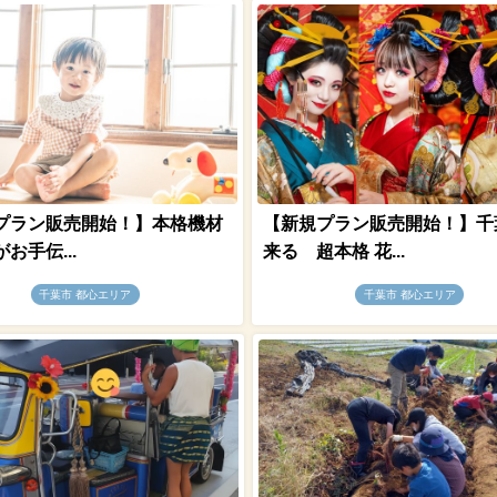
プラン販売開始！】本格機材
【新規プラン販売開始！】千
お手伝...
来る 超本格 花...
千葉市 都心エリア
千葉市 都心エリア