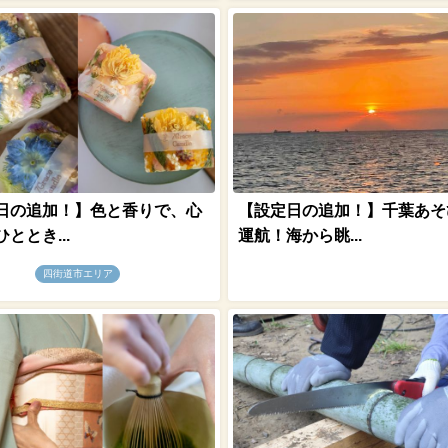
日の追加！】色と香りで、心
【設定日の追加！】千葉あそ
ととき...
運航！海から眺...
四街道市エリア